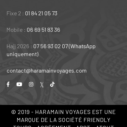
Fixe 2 :
01 84 21 05 73
Mobile :
06 69 51 83 36
Hajj 2026 :
07 56 93 02 07 (WhatsApp
uniquement)
contact@haramainvoyages.com
© 2019 - HARAMAIN VOYAGES EST UNE
MARQUE DE LA SOCIÉTÉ FRIENDLY