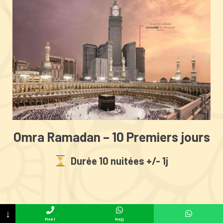
Omra Ramadan – 10 Premiers jours
Durée 10 nuitées +/- 1j
490€
↓
à partir de
Fixe 1
Hajj