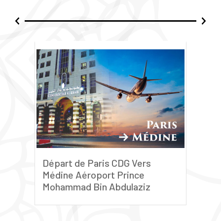
Départ de Paris CDG Vers
Tran
Médine Aéroport Prince
Méd
Mohammad Bin Abdulaziz
inst