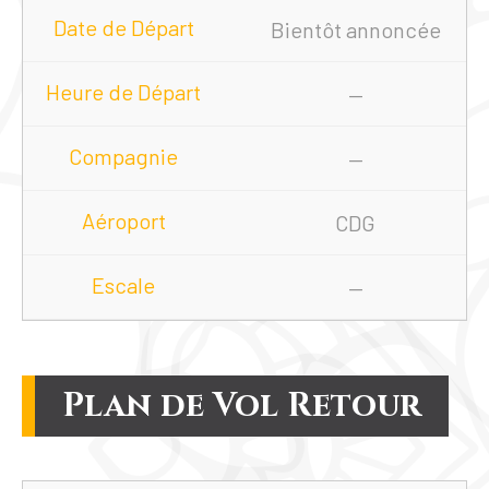
Bientôt annoncée
—
—
CDG
—
Plan de Vol Retour