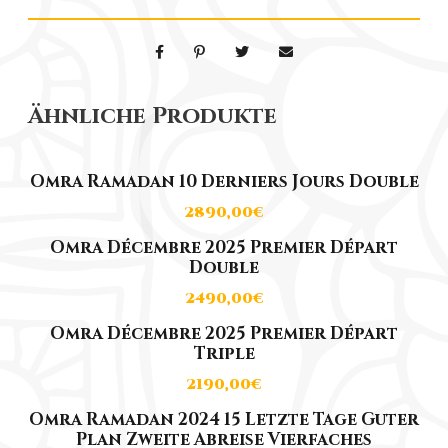
é
c
e
m
Ähnliche Produkte
b
r
e
Omra Ramadan 10 Derniers Jours Double
2
2890,00
€
0
Omra Décembre 2025 Premier Départ
2
Double
5
2490,00
€
P
Omra Décembre 2025 Premier Départ
r
Triple
e
2190,00
€
m
Omra Ramadan 2024 15 Letzte Tage Guter
i
Plan Zweite Abreise Vierfaches