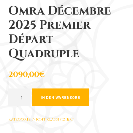
Omra Décembre
2025 Premier
Départ
Quadruple
2090,00
€
O
IN DEN WARENKORB
m
r
a
Kategorie:
Nicht klassifiziert
D