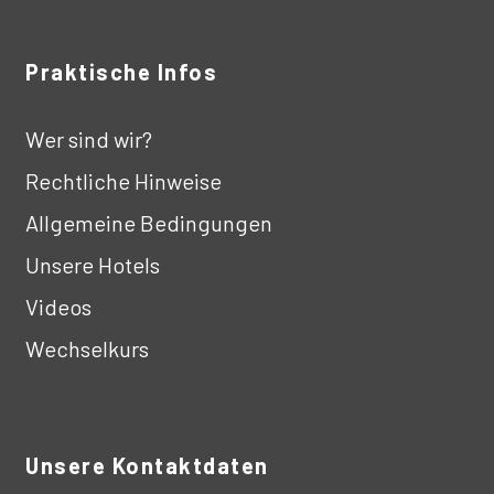
e
M
e
Praktische Infos
n
g
Wer sind wir?
e
Rechtliche Hinweise
Allgemeine Bedingungen
Unsere Hotels
Videos
Wechselkurs
Unsere Kontaktdaten