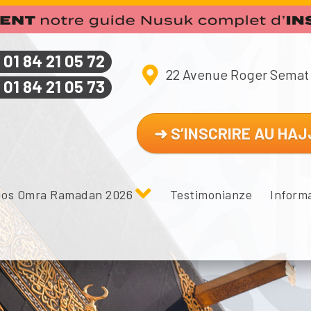
01 84 21 05 72
22 Avenue Roger Semat 
01 84 21 05 73
➜ S’INSCRIRE AU HAJ
os Omra Ramadan 2026
Testimonianze
Informa