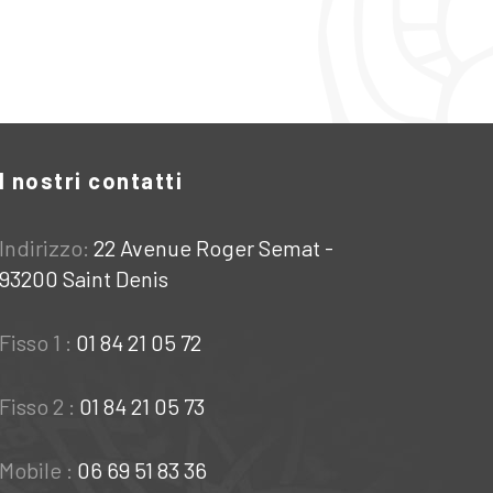
I nostri contatti
Indirizzo:
22 Avenue Roger Semat -
93200 Saint Denis
Fisso 1 :
01 84 21 05 72
Fisso 2 :
01 84 21 05 73
Mobile :
06 69 51 83 36