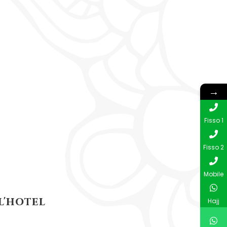
→
Fisso 1
Fisso 2
Mobile
l'hotel
Hajj