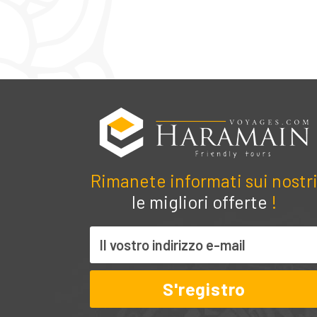
Rimanete informati sui nostr
le migliori offerte
!