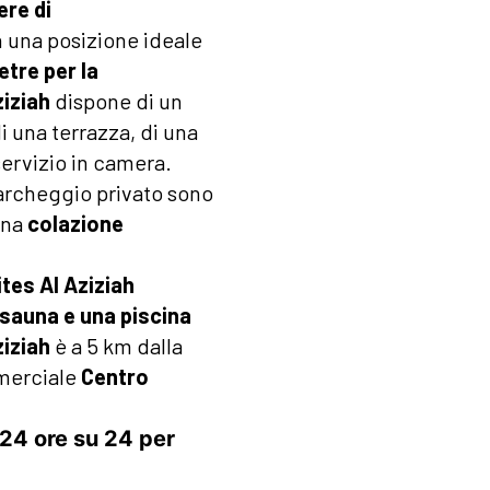
ere di
n una posizione ideale
etre per la
ziziah
dispone di un
i una terrazza, di una
servizio in camera.
parcheggio privato sono
una
colazione
ites Al Aziziah
sauna e una piscina
ziziah
è a 5 km dalla
mmerciale
Centro
 24 ore su 24 per