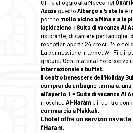
Offre alloggio alla Mecca nel
Quarti
Azizia
questo
Albergo a 5 stelle
è i
perché
molto vicino a Mina e alle pi
lapidazione
il
Suite di vacanze Al A
ristorante, di camere per famiglie, d
reception aperta 24 ore su 24 e del 
La connessione internet Wi-Fi e il 
gratuiti. Ogni mattina l'hotel serve 
internazionale a buffet.
Il centro benessere dell'Holiday Su
comprende un bagno termale, una 
all'aperto.
Le
Suite di vacanze Al A
moschea
Al-Harâm
e il centro co
commerciale Makkah.
L'hotel offre un servizio navetta
l'Haram.