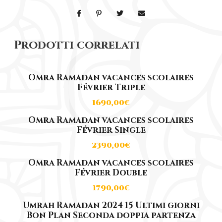
a
d
a
Prodotti correlati
n
1
0
Omra Ramadan vacances scolaires
Février Triple
D
e
1690,00
€
r
Omra Ramadan vacances scolaires
n
Février Single
i
2390,00
€
e
Omra Ramadan vacances scolaires
r
Février Double
s
1790,00
€
J
Umrah Ramadan 2024 15 Ultimi giorni
o
Bon Plan Seconda doppia partenza