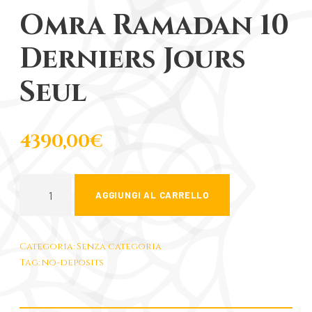
Omra Ramadan 10
Derniers Jours
Seul
4390,00
€
O
AGGIUNGI AL CARRELLO
m
r
a
Categoria:
Senza categoria
R
Tag:
no-deposits
a
m