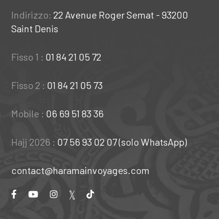
Indirizzo:
22 Avenue Roger Semat - 93200
Saint Denis
Fisso 1 :
01 84 21 05 72
Fisso 2 :
01 84 21 05 73
Mobile :
06 69 51 83 36
Hajj 2026 :
07 56 93 02 07 (solo WhatsApp)
contact@haramainvoyages.com