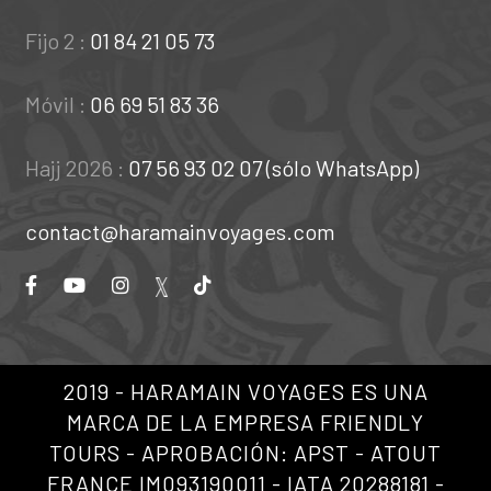
Fijo 2 :
01 84 21 05 73
Móvil :
06 69 51 83 36
Hajj 2026 :
07 56 93 02 07 (sólo WhatsApp)
contact@haramainvoyages.com
2019 - HARAMAIN VOYAGES ES UNA
MARCA DE LA EMPRESA FRIENDLY
TOURS - APROBACIÓN: APST - ATOUT
FRANCE IM093190011 - IATA 20288181 -