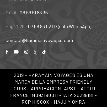
Móvil :
06 69 51 83 36
Hajj 2026 :
07 56 93 02 07 (sólo WhatsApp)
contact@haramainvoyages.com
2019 - HARAMAIN VOYAGES ES UNA
MARCA DE LA EMPRESA FRIENDLY
TOURS - APROBACIÓN: APST - ATOUT
FRANCE IM093190011 - IATA 20288181 -
RCP HISCOX - HAJJ Y OMRA